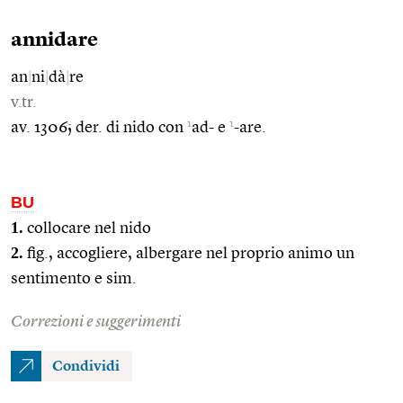
annidare
an
|
ni
|
dà
|
re
v.tr.
1
1
av. 1306; der. di nido con
ad- e
-are.
BU
1.
collocare nel nido
2.
fig., accogliere, albergare nel proprio animo un
sentimento e sim.
Correzioni e suggerimenti
Condividi