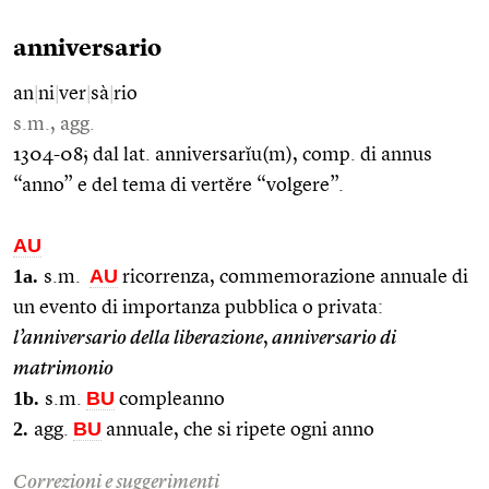
anniversario
an
|
ni
|
ver
|
sà
|
rio
s.m., agg.
1304-08; dal lat. anniversarĭu(m), comp. di annus
“anno” e del tema di vertĕre “volgere”.
AU
1a.
AU
s.m.
ricorrenza, commemorazione annuale di
un evento di importanza pubblica o privata:
l’anniversario della liberazione
,
anniversario di
matrimonio
1b.
BU
s.m.
compleanno
2.
BU
agg.
annuale, che si ripete ogni anno
Correzioni e suggerimenti