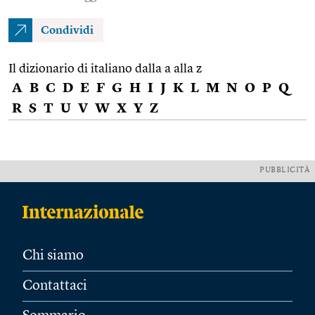
Condividi
Il dizionario di italiano dalla a alla z
A
B
C
D
E
F
G
H
I
J
K
L
M
N
O
P
Q
R
S
T
U
V
W
X
Y
Z
PUBBLICITÀ
Chi siamo
Contattaci