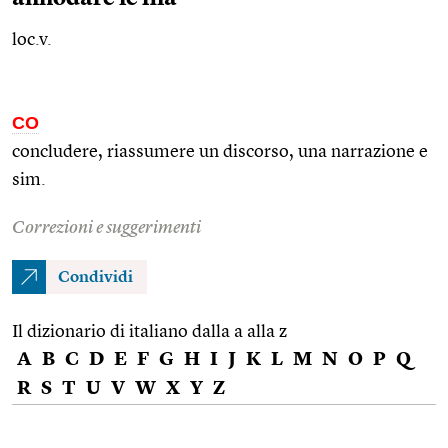
loc.v.
CO
concludere, riassumere un discorso, una narrazione e
sim.
Correzioni e suggerimenti
Condividi
Il dizionario di italiano dalla a alla z
A
B
C
D
E
F
G
H
I
J
K
L
M
N
O
P
Q
R
S
T
U
V
W
X
Y
Z