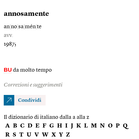
annosamente
an
|
no
|
sa
|
mén
|
te
avv.
1987;
BU
da molto tempo
Correzioni e suggerimenti
Condividi
Il dizionario di italiano dalla a alla z
A
B
C
D
E
F
G
H
I
J
K
L
M
N
O
P
Q
R
S
T
U
V
W
X
Y
Z