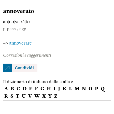
annoverato
an
|
no
|
ve
|
rà
|
to
p.pass., agg.
=>
annoverare
Correzioni e suggerimenti
Condividi
Il dizionario di italiano dalla a alla z
A
B
C
D
E
F
G
H
I
J
K
L
M
N
O
P
Q
R
S
T
U
V
W
X
Y
Z