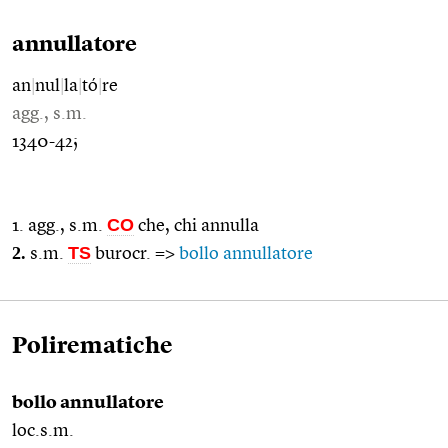
annullatore
an
|
nul
|
la
|
tó
|
re
agg., s.m.
1340-42;
CO
1. agg., s.m.
che, chi annulla
2.
TS
s.m.
burocr. =>
bollo annullatore
Polirematiche
bollo annullatore
loc.s.m.