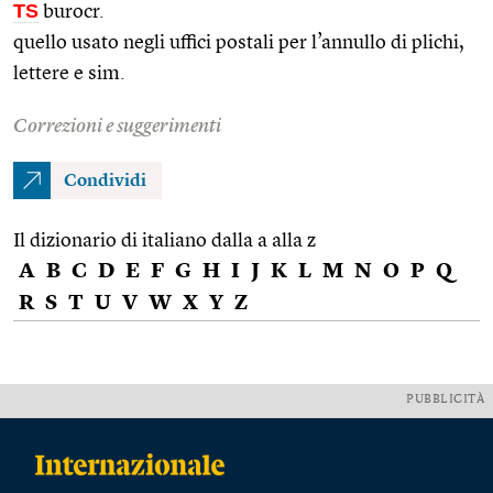
TS
burocr.
quello usato negli uffici postali per l’annullo di plichi,
lettere e sim.
Correzioni e suggerimenti
Condividi
Il dizionario di italiano dalla a alla z
A
B
C
D
E
F
G
H
I
J
K
L
M
N
O
P
Q
R
S
T
U
V
W
X
Y
Z
PUBBLICITÀ