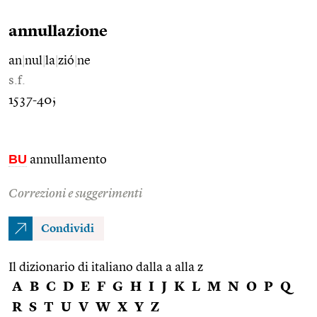
annullazione
an
|
nul
|
la
|
zió
|
ne
s.f.
1537-40;
BU
annullamento
Correzioni e suggerimenti
Condividi
Il dizionario di italiano dalla a alla z
A
B
C
D
E
F
G
H
I
J
K
L
M
N
O
P
Q
R
S
T
U
V
W
X
Y
Z