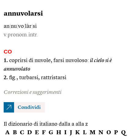
annuvolarsi
an
|
nu
|
vo
|
làr
|
si
v.pronom.intr.
CO
1.
coprirsi di nuvole, farsi nuvoloso:
il cielo si è
annuvolato
2.
fig., turbarsi, rattristarsi
Correzioni e suggerimenti
Condividi
Il dizionario di italiano dalla a alla z
A
B
C
D
E
F
G
H
I
J
K
L
M
N
O
P
Q