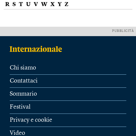
R
S
T
U
V
W
X
Y
Z
PUBBLICITÀ
Chi siamo
Contattaci
Sommario
Festival
Privacy e cookie
Video