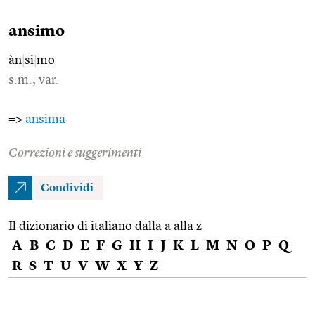
ansimo
àn
|
si
|
mo
s.m., var.
=>
ansima
Correzioni e suggerimenti
Condividi
Il dizionario di italiano dalla a alla z
A
B
C
D
E
F
G
H
I
J
K
L
M
N
O
P
Q
R
S
T
U
V
W
X
Y
Z