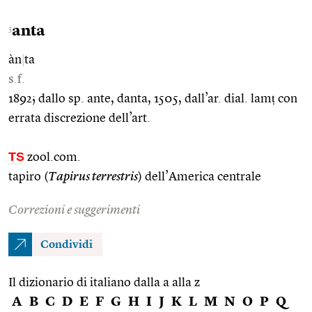
anta
3
àn
|
ta
s.f.
1892; dallo sp. ante, danta, 1505, dall’ar. dial. lamṭ con
errata discrezione dell’art.
TS
zool.com.
tapiro (
Tapirus terrestris
) dell’America centrale
Correzioni e suggerimenti
Condividi
Il dizionario di italiano dalla a alla z
A
B
C
D
E
F
G
H
I
J
K
L
M
N
O
P
Q