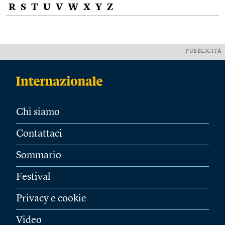
R
S
T
U
V
W
X
Y
Z
PUBBLICITÀ
Chi siamo
Contattaci
Sommario
Festival
Privacy e cookie
Video