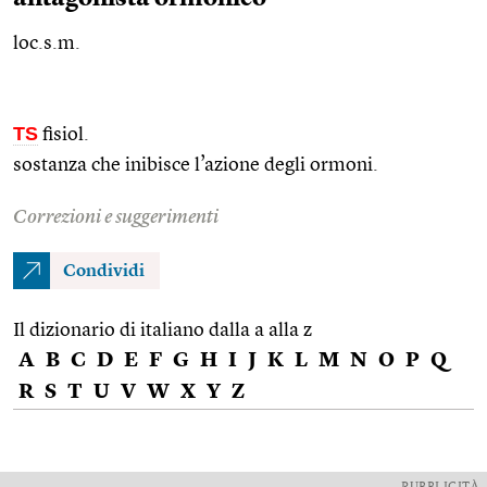
loc.s.m.
TS
fisiol.
sostanza che inibisce l’azione degli ormoni.
Correzioni e suggerimenti
Condividi
Il dizionario di italiano dalla a alla z
A
B
C
D
E
F
G
H
I
J
K
L
M
N
O
P
Q
R
S
T
U
V
W
X
Y
Z