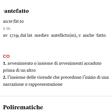
antefatto
1
an
|
te
|
fàt
|
to
s.m.
1
av. 1729; dal lat. mediev. antefăctu(m), v. anche
fatto.
CO
1.
avvenimento o insieme di avvenimenti accaduto
prima di un altro
2.
l’insieme delle vicende che precedono l’inizio di una
narrazione o rappresentazione
Polirematiche