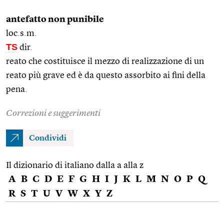
antefatto non punibile
loc.s.m.
TS
dir.
reato che costituisce il mezzo di realizzazione di un
reato più grave ed è da questo assorbito ai fini della
pena.
Correzioni e suggerimenti
Condividi
Il dizionario di italiano dalla a alla z
A
B
C
D
E
F
G
H
I
J
K
L
M
N
O
P
Q
R
S
T
U
V
W
X
Y
Z