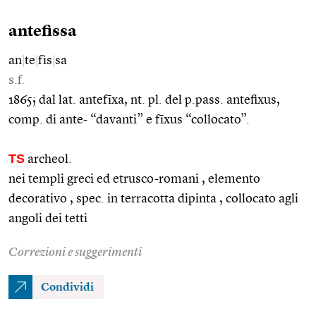
antefissa
an
|
te
|
fìs
|
sa
s.f.
1865; dal lat. antefīxa, nt. pl. del p.pass. antefixus,
comp. di ante- “davanti” e fīxus “collocato”.
TS
archeol.
nei templi greci ed etrusco-romani , elemento
decorativo , spec. in terracotta dipinta , collocato agli
angoli dei tetti
Correzioni e suggerimenti
Condividi