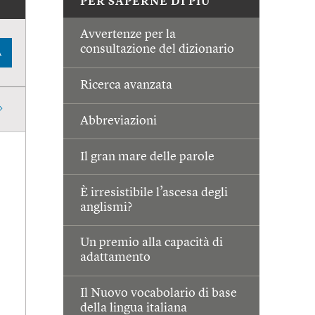
PER SAPERNE DI PIÙ
Avvertenze per la
consultazione del dizionario
A
Ricerca avanzata
Abbreviazioni
Il gran mare delle parole
È irresistibile l’ascesa degli
anglismi?
Un premio alla capacità di
adattamento
Il Nuovo vocabolario di base
della lingua italiana