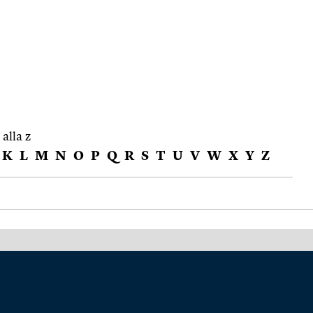
 alla z
K
L
M
N
O
P
Q
R
S
T
U
V
W
X
Y
Z