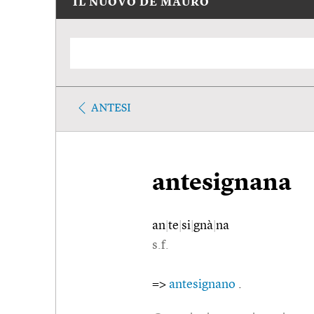
IL NUOVO DE MAURO
ANTESI
antesignana
an
|
te
|
si
|
gnà
|
na
s.f.
=>
antesignano
.