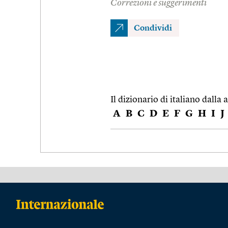
Correzioni e suggerimenti
Condividi
Il dizionario di italiano dalla a
A
B
C
D
E
F
G
H
I
J