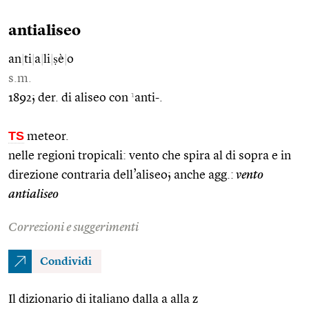
antialiseo
an
|
ti
|
a
|
li
|
ṣè
|
o
s.m.
1
1892; der. di aliseo con
anti-.
TS
meteor.
nelle regioni tropicali: vento che spira al di sopra e in
direzione contraria dell’aliseo; anche agg.:
vento
antialiseo
Correzioni e suggerimenti
Condividi
Il dizionario di italiano dalla a alla z