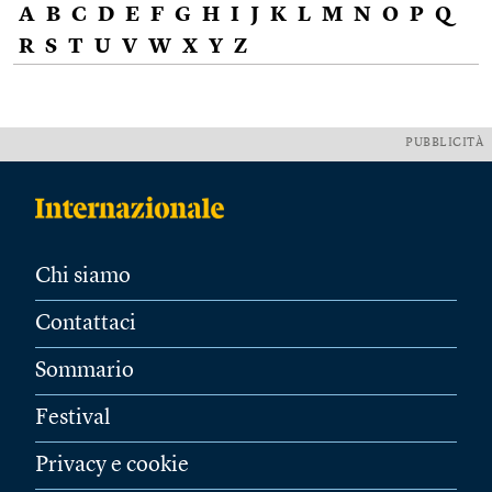
A
B
C
D
E
F
G
H
I
J
K
L
M
N
O
P
Q
R
S
T
U
V
W
X
Y
Z
PUBBLICITÀ
Chi siamo
Contattaci
Sommario
Festival
Privacy e cookie