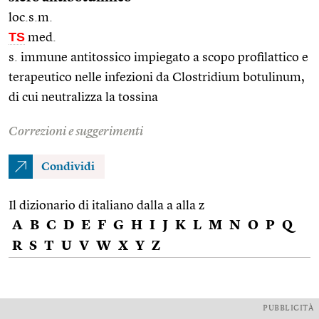
loc.s.m.
TS
med.
s. immune antitossico impiegato a scopo profilattico e
terapeutico nelle infezioni da Clostridium botulinum,
di cui neutralizza la tossina
Correzioni e suggerimenti
Condividi
Il dizionario di italiano dalla a alla z
A
B
C
D
E
F
G
H
I
J
K
L
M
N
O
P
Q
R
S
T
U
V
W
X
Y
Z
PUBBLICITÀ