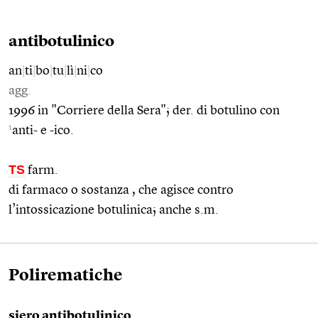
antibotulinico
an
|
ti
|
bo
|
tu
|
lì
|
ni
|
co
agg.
1996 in "Corriere della Sera"; der. di botulino con
1
anti- e -ico.
TS
farm.
di farmaco o sostanza , che agisce contro
l’intossicazione botulinica; anche s.m.
Polirematiche
siero antibotulinico