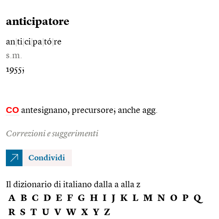
anticipatore
an
|
ti
|
ci
|
pa
|
tó
|
re
s.m.
1955;
CO
antesignano, precursore; anche agg.
Correzioni e suggerimenti
Condividi
Il dizionario di italiano dalla a alla z
A
B
C
D
E
F
G
H
I
J
K
L
M
N
O
P
Q
R
S
T
U
V
W
X
Y
Z