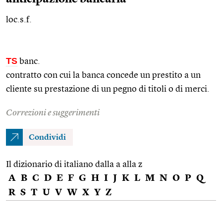
loc.s.f.
TS
banc.
contratto con cui la banca concede un prestito a un
cliente su prestazione di un pegno di titoli o di merci.
Correzioni e suggerimenti
Condividi
Il dizionario di italiano dalla a alla z
A
B
C
D
E
F
G
H
I
J
K
L
M
N
O
P
Q
R
S
T
U
V
W
X
Y
Z