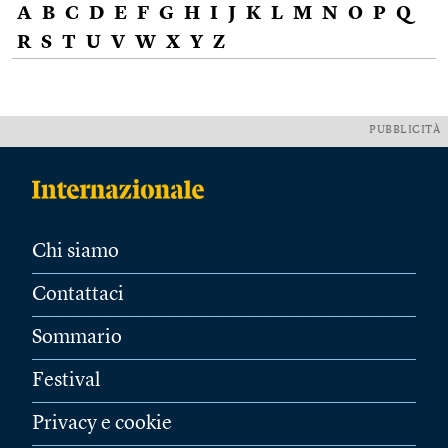
A
B
C
D
E
F
G
H
I
J
K
L
M
N
O
P
Q
R
S
T
U
V
W
X
Y
Z
PUBBLICITÀ
Chi siamo
Contattaci
Sommario
Festival
Privacy e cookie