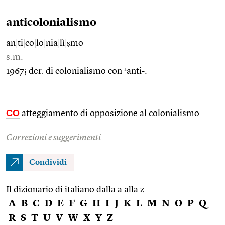
anticolonialismo
an
|
ti
|
co
|
lo
|
nia
|
lì
|
ṣmo
s.m.
1
1967; der. di colonialismo con
anti-.
CO
atteggiamento di opposizione al colonialismo
Correzioni e suggerimenti
Condividi
Il dizionario di italiano dalla a alla z
A
B
C
D
E
F
G
H
I
J
K
L
M
N
O
P
Q
R
S
T
U
V
W
X
Y
Z