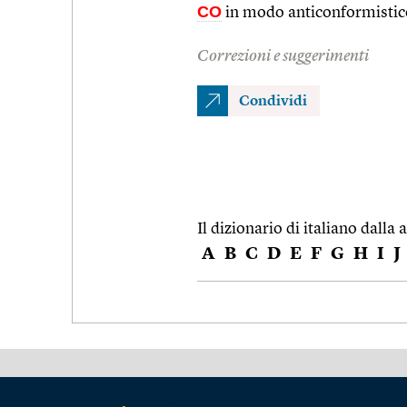
CO
in modo anticonformistic
Correzioni e suggerimenti
Condividi
Il dizionario di italiano dalla a
A
B
C
D
E
F
G
H
I
J