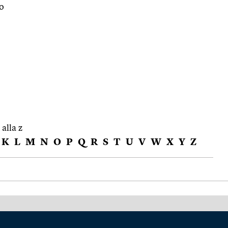
o
 alla z
K
L
M
N
O
P
Q
R
S
T
U
V
W
X
Y
Z