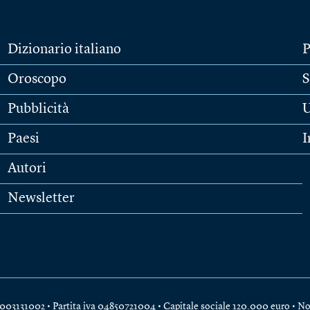
Dizionario italiano
P
Oroscopo
S
Pubblicità
U
Paesi
I
Autori
Newsletter
e 04003131002 • Partita iva 04850721004 • Capitale sociale 120.000 euro •
No