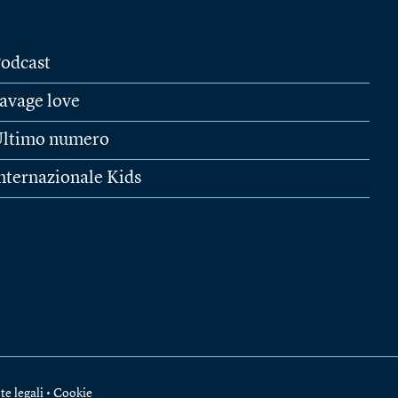
odcast
avage love
ltimo numero
nternazionale Kids
te legali
•
Cookie