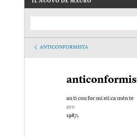
IL NUOVO DE MAURO
ANTICONFORMISTA
anticonformi
an
|
ti
|
con
|
for
|
mi
|
sti
|
ca
|
mén
|
te
avv.
1987;