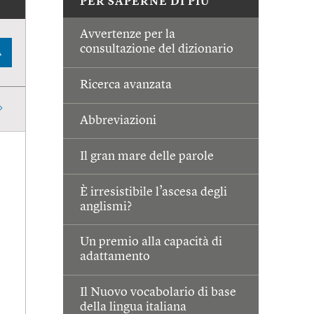
PER SAPERNE DI PIÙ
Avvertenze per la
consultazione del dizionario
A
Ricerca avanzata
Abbreviazioni
Il gran mare delle parole
È irresistibile l’ascesa degli
anglismi?
Un premio alla capacità di
adattamento
Il Nuovo vocabolario di base
della lingua italiana