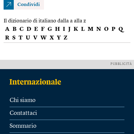
Condividi
Il dizionario di italiano dalla a alla z
A
B
C
D
E
F
G
H
I
J
K
L
M
N
O
P
Q
R
S
T
U
V
W
X
Y
Z
PUBBLICITÀ
Chi siamo
Contattaci
Sommario