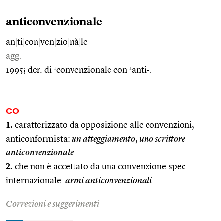
anticonvenzionale
an
|
ti
|
con
|
ven
|
zio
|
nà
|
le
agg.
1
1
1995; der. di
convenzionale con
anti-.
CO
1.
caratterizzato da opposizione alle convenzioni,
anticonformista:
un atteggiamento
,
uno scrittore
anticonvenzionale
2.
che non è accettato da una convenzione spec.
internazionale:
armi anticonvenzionali
Correzioni e suggerimenti