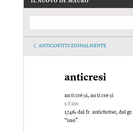
IL NUOVO DE MAURO
ANTICOSTITUZIONALMENTE
anticresi
an
|
ti
|
crè
|
ṣi, an
|
tì
|
cre
|
ṣi
s.f.inv.
1746; dal fr. antichrèse, dal g
“uso”.