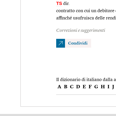
TS
dir.
contratto con cui un debitore 
affinché usufruisca delle rend
Correzioni e suggerimenti
Condividi
Il dizionario di italiano dalla a
A
B
C
D
E
F
G
H
I
J