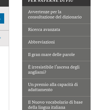
PER SAPERNE DI PIÙ
Avvertenze per la
consultazione del dizionario
A
Ricerca avanzata
Abbreviazioni
Il gran mare delle parole
È irresistibile l’ascesa degli
anglismi?
Un premio alla capacità di
adattamento
Il Nuovo vocabolario di base
della lingua italiana