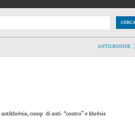
CERC
ANTICRIMINE
r. antíkhrēsis, comp. di anti- “contro” e khrêsis