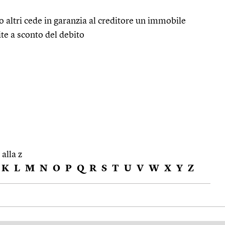
o altri cede in garanzia al creditore un immobile
ite a sconto del debito
 alla z
K
L
M
N
O
P
Q
R
S
T
U
V
W
X
Y
Z