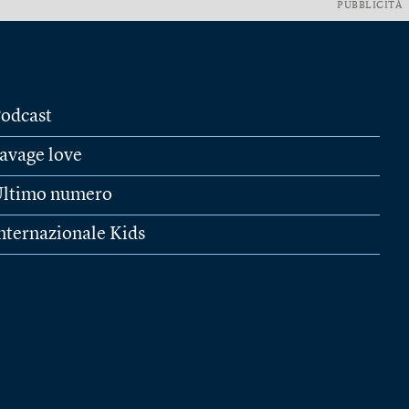
PUBBLICITÀ
odcast
avage love
ltimo numero
nternazionale Kids