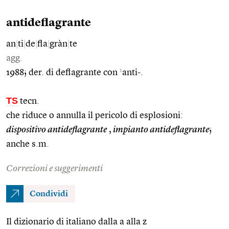
antideflagrante
an
|
ti
|
de
|
fla
|
gràn
|
te
agg.
1
1988; der. di deflagrante con
anti-.
TS
tecn.
che riduce o annulla il pericolo di esplosioni:
dispositivo antideflagrante
,
impianto antideflagrante
;
anche s.m.
Correzioni e suggerimenti
Condividi
Il dizionario di italiano dalla a alla z