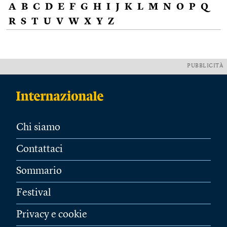
A
B
C
D
E
F
G
H
I
J
K
L
M
N
O
P
Q
R
S
T
U
V
W
X
Y
Z
PUBBLICITÀ
Chi siamo
Contattaci
Sommario
Festival
Privacy e cookie