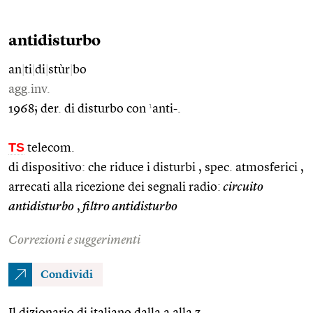
antidisturbo
an
|
ti
|
di
|
stùr
|
bo
agg.inv.
1
1968; der. di disturbo con
anti-.
TS
telecom.
di dispositivo: che riduce i disturbi , spec. atmosferici ,
arrecati alla ricezione dei segnali radio:
circuito
antidisturbo
,
filtro antidisturbo
Correzioni e suggerimenti
Condividi
Il dizionario di italiano dalla a alla z