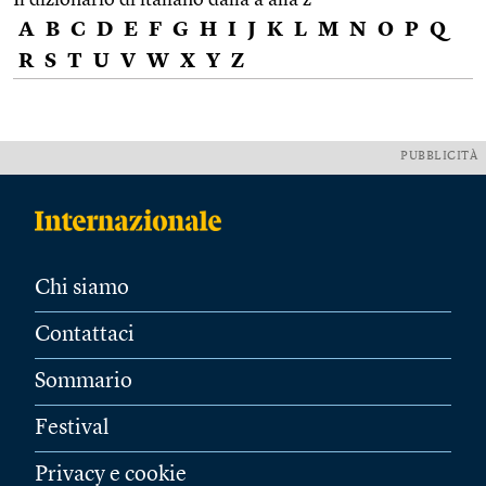
A
B
C
D
E
F
G
H
I
J
K
L
M
N
O
P
Q
R
S
T
U
V
W
X
Y
Z
PUBBLICITÀ
Chi siamo
Contattaci
Sommario
Festival
Privacy e cookie