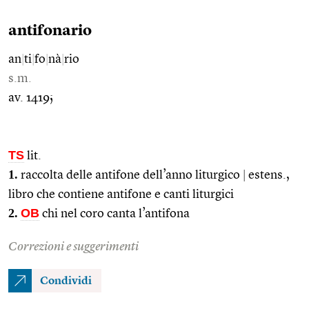
antifonario
an
|
ti
|
fo
|
nà
|
rio
s.m.
av. 1419;
TS
lit.
1.
raccolta delle antifone dell’anno liturgico
|
estens.,
libro che contiene antifone e canti liturgici
2.
OB
chi nel coro canta l’antifona
Correzioni e suggerimenti
Condividi