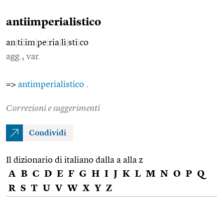
antiimperialistico
an
|
ti
|
im
|
pe
|
ria
|
lì
|
sti
|
co
agg., var.
=>
antimperialistico
.
Correzioni e suggerimenti
Condividi
Il dizionario di italiano dalla a alla z
A
B
C
D
E
F
G
H
I
J
K
L
M
N
O
P
Q
R
S
T
U
V
W
X
Y
Z