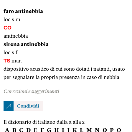
faro antinebbia
loc.s.m.
CO
antinebbia
sirena antinebbia
loc.s.f.
TS
mar.
dispositivo acustico di cui sono dotati i natanti, usato
per segnalare la propria presenza in caso di nebbia.
Correzioni e suggerimenti
Condividi
Il dizionario di italiano dalla a alla z
A
B
C
D
E
F
G
H
I
J
K
L
M
N
O
P
Q