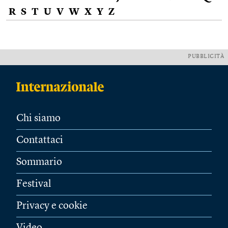
R
S
T
U
V
W
X
Y
Z
PUBBLICITÀ
Chi siamo
Contattaci
Sommario
Festival
Privacy e cookie