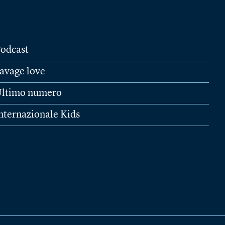
odcast
avage love
ltimo numero
nternazionale Kids