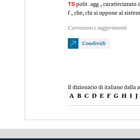
TS
polit. agg., caratterizzat
f., che, chi si oppone al sist
Correzioni e suggerimenti
Condividi
Il dizionario di italiano dalla a
A
B
C
D
E
F
G
H
I
J