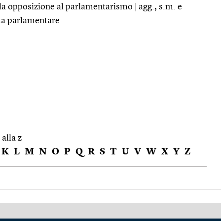
o da opposizione al parlamentarismo
|
agg., s.m. e
ema parlamentare
 alla z
K
L
M
N
O
P
Q
R
S
T
U
V
W
X
Y
Z