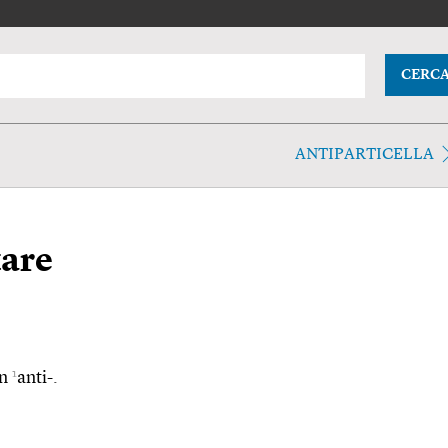
CERC
ANTIPARTICELLA
are
1
on
anti-.