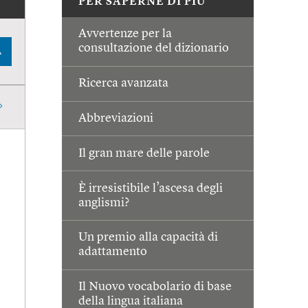
PER SAPERNE DI PIÙ
Avvertenze per la
consultazione del dizionario
A
Ricerca avanzata
Abbreviazioni
Il gran mare delle parole
È irresistibile l’ascesa degli
anglismi?
Un premio alla capacità di
adattamento
Il Nuovo vocabolario di base
della lingua italiana