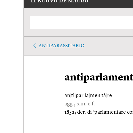
IL NUOVO DE MAURO
ANTIPARASSITARIO
antiparlament
an
|
ti
|
par
|
la
|
men
|
tà
|
re
agg., s.m. e f.
1
1852; der. di
parlamentare c