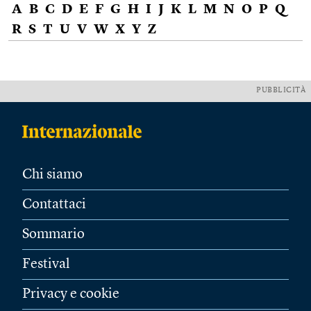
A
B
C
D
E
F
G
H
I
J
K
L
M
N
O
P
Q
R
S
T
U
V
W
X
Y
Z
PUBBLICITÀ
Chi siamo
Contattaci
Sommario
Festival
Privacy e cookie