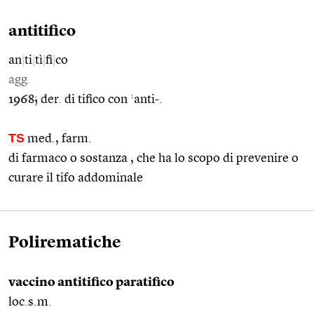
antitifico
an
|
ti
|
tì
|
fi
|
co
agg.
1
1968; der. di tifico con
anti-.
TS
med., farm.
di farmaco o sostanza , che ha lo scopo di prevenire o
curare il tifo addominale
Polirematiche
vaccino antitifico paratifico
loc.s.m.