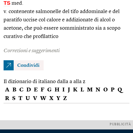
TS
med.
v. contenente salmonelle del tifo addominale e del
paratifo uccise col calore e addizionate di alcol o
acetone, che può essere somministrato sia a scopo
curativo che profilattico
Correzioni e suggerimenti
Condividi
Il dizionario di italiano dalla a alla z
A
B
C
D
E
F
G
H
I
J
K
L
M
N
O
P
Q
R
S
T
U
V
W
X
Y
Z
PUBBLICITÀ