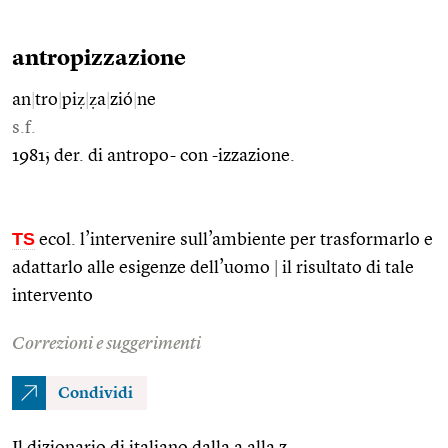
antropizzazione
an
|
tro
|
piẓ
|
ẓa
|
zió
|
ne
s.f.
1981; der. di antropo- con -izzazione.
TS
ecol. l’intervenire sull’ambiente per trasformarlo e
adattarlo alle esigenze dell’uomo
|
il risultato di tale
intervento
Correzioni e suggerimenti
Condividi
Il dizionario di italiano dalla a alla z