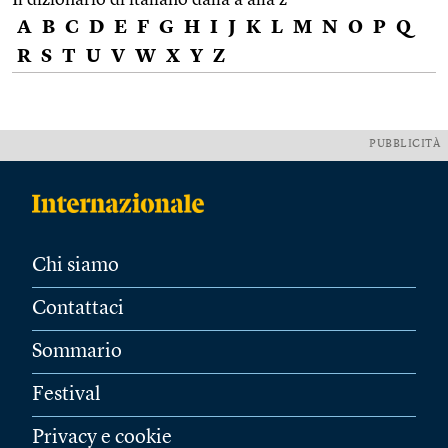
A
B
C
D
E
F
G
H
I
J
K
L
M
N
O
P
Q
R
S
T
U
V
W
X
Y
Z
PUBBLICITÀ
Chi siamo
Contattaci
Sommario
Festival
Privacy e cookie