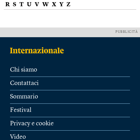
R
S
T
U
V
W
X
Y
Z
PUBBLICITÀ
Chi siamo
Contattaci
Sommario
Festival
Privacy e cookie
Video