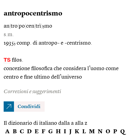
antropocentrismo
an
|
tro
|
po
|
cen
|
trì
|
ṣmo
s.m.
1935; comp. di antropo- e -centrismo.
TS
filos.
concezione filosofica che considera l’uomo come
centro e fine ultimo dell’universo
Correzioni e suggerimenti
Condividi
Il dizionario di italiano dalla a alla z
A
B
C
D
E
F
G
H
I
J
K
L
M
N
O
P
Q