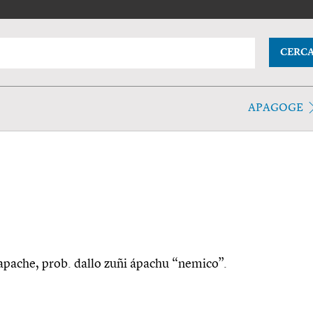
CERC
APAGOGE
. apache, prob. dallo zuñi ápachu “nemico”.