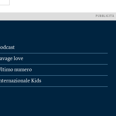
PUBBLICITÀ
odcast
avage love
ltimo numero
nternazionale Kids