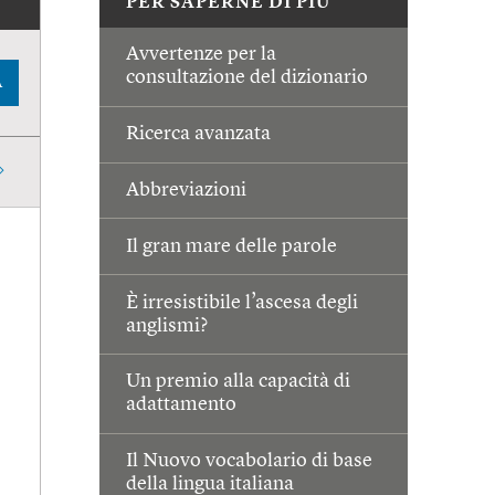
PER SAPERNE DI PIÙ
Avvertenze per la
consultazione del dizionario
A
Ricerca avanzata
Abbreviazioni
Il gran mare delle parole
È irresistibile l’ascesa degli
anglismi?
Un premio alla capacità di
adattamento
Il Nuovo vocabolario di base
della lingua italiana