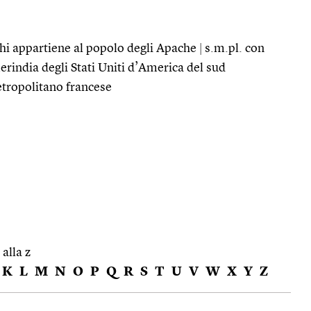
, chi appartiene al popolo degli Apache
|
s.m.pl. con
erindia degli Stati Uniti d’America del sud
tropolitano francese
 alla z
K
L
M
N
O
P
Q
R
S
T
U
V
W
X
Y
Z