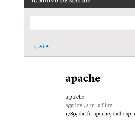
IL NUOVO DE MAURO
APA
apache
a
|
pa
|
che
agg.inv., s.m. e f.inv.
1789; dal fr. apache, dallo sp