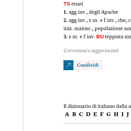
TS
etnol.
1.
agg.inv., degli Apache
2.
agg.inv., s.m. e f.inv., che
iniz. maiusc., popolazione am
3.
BU
s.m. e f.inv.
teppista me
Correzioni e suggerimenti
Condividi
Il dizionario di italiano dalla a
A
B
C
D
E
F
G
H
I
J