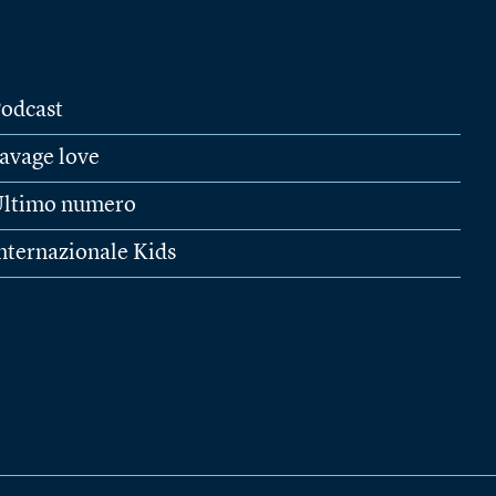
odcast
avage love
ltimo numero
nternazionale Kids