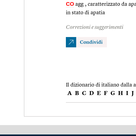
CO
agg., caratterizzato da apa
in stato di apatia
Correzioni e suggerimenti
Condividi
Il dizionario di italiano dalla a
A
B
C
D
E
F
G
H
I
J