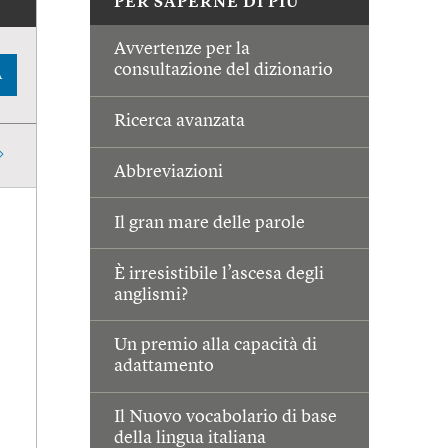
PER SAPERNE DI PIÙ
Avvertenze per la
consultazione del dizionario
A
Ricerca avanzata
Abbreviazioni
Il gran mare delle parole
È irresistibile l’ascesa degli
anglismi?
Un premio alla capacità di
adattamento
Il Nuovo vocabolario di base
della lingua italiana