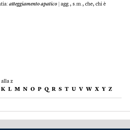
tia:
atteggiamento apatico
|
agg., s.m., che, chi è
 alla z
K
L
M
N
O
P
Q
R
S
T
U
V
W
X
Y
Z