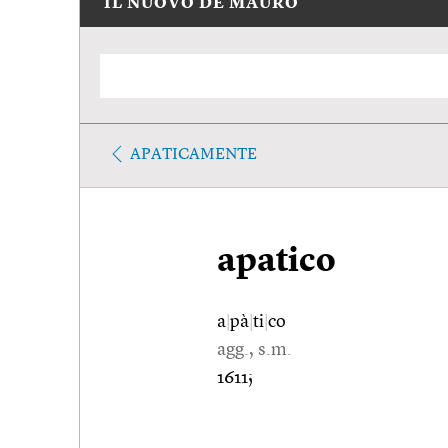
IL NUOVO DE MAURO
APATICAMENTE
apatico
a
|
pà
|
ti
|
co
agg., s.m.
1611;