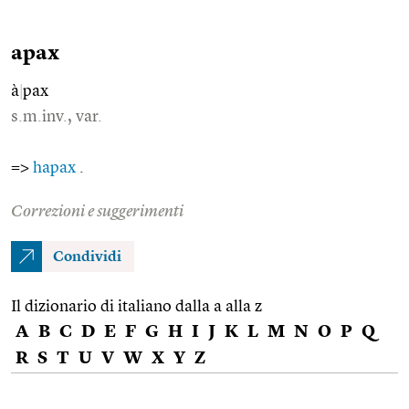
apax
à
|
pax
s.m.inv., var.
=>
hapax
.
Correzioni e suggerimenti
Condividi
Il dizionario di italiano dalla a alla z
A
B
C
D
E
F
G
H
I
J
K
L
M
N
O
P
Q
R
S
T
U
V
W
X
Y
Z