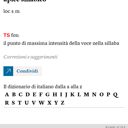
loc.s.m.
TS
fon.
il punto di massima intensità della voce nella sillaba
Correzioni e suggerimenti
Condividi
Il dizionario di italiano dalla a alla z
A
B
C
D
E
F
G
H
I
J
K
L
M
N
O
P
Q
R
S
T
U
V
W
X
Y
Z