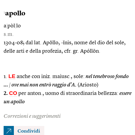
apollo
1
a
|
pòl
|
lo
s.m.
1304-08; dal lat. Apŏllo, -ĭnis, nome del dio del sole,
delle arti e della profezia, cfr. gr. Apóllōn.
LE
1.
anche con iniz. maiusc., sole:
nel tenebroso fondo
…
|
ove mai non entrò raggio d’A.
(Ariosto)
2.
CO
per anton., uomo di straordinaria bellezza:
essere
un apollo
Correzioni e suggerimenti
Condividi