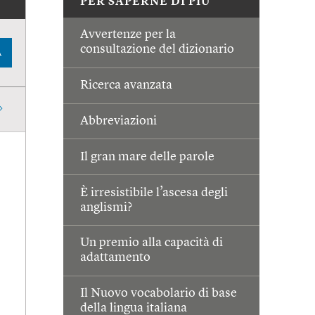
PER SAPERNE DI PIÙ
Avvertenze per la
consultazione del dizionario
A
Ricerca avanzata
Abbreviazioni
Il gran mare delle parole
È irresistibile l’ascesa degli
anglismi?
Un premio alla capacità di
adattamento
Il Nuovo vocabolario di base
della lingua italiana