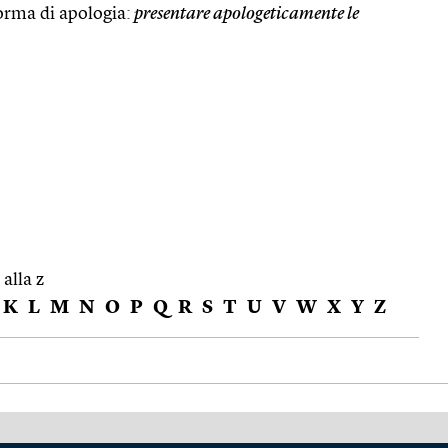
orma di apologia:
presentare apologeticamente le
 alla z
K
L
M
N
O
P
Q
R
S
T
U
V
W
X
Y
Z