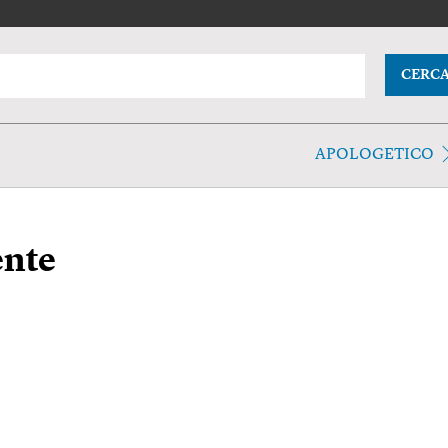
CERC
APOLOGETICO
ente