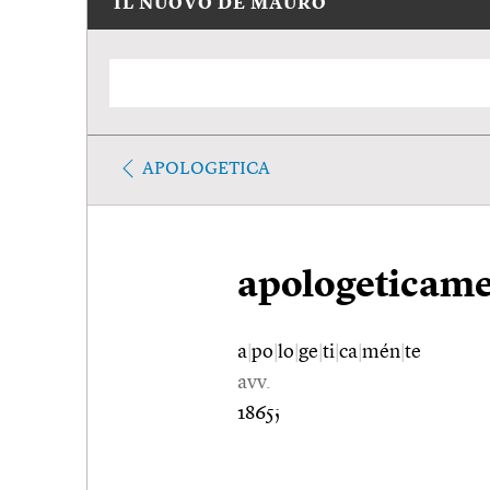
IL NUOVO DE MAURO
APOLOGETICA
apologeticam
a
|
po
|
lo
|
ge
|
ti
|
ca
|
mén
|
te
avv.
1865;