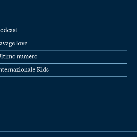
odcast
avage love
ltimo numero
nternazionale Kids