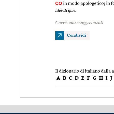
CO
in modo apologetico; in f
idee di qcn.
Correzioni e suggerimenti
Condividi
Il dizionario di italiano dalla a
A
B
C
D
E
F
G
H
I
J