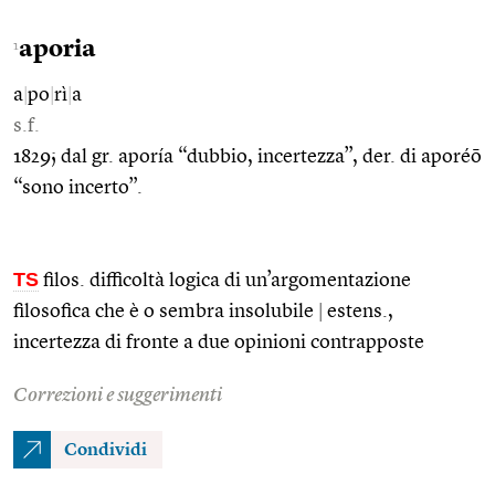
aporia
1
a
|
po
|
rì
|
a
s.f.
1829; dal gr. aporía “dubbio, incertezza”, der. di aporéō
“sono incerto”.
TS
filos. difficoltà logica di un’argomentazione
filosofica che è o sembra insolubile
|
estens.,
incertezza di fronte a due opinioni contrapposte
Correzioni e suggerimenti
Condividi