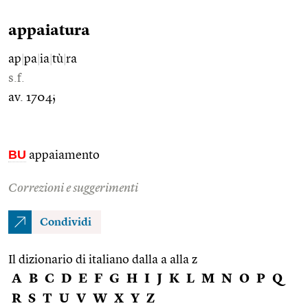
appaiatura
ap
|
pa
|
ia
|
tù
|
ra
s.f.
av. 1704;
BU
appaiamento
Correzioni e suggerimenti
Condividi
Il dizionario di italiano dalla a alla z
A
B
C
D
E
F
G
H
I
J
K
L
M
N
O
P
Q
R
S
T
U
V
W
X
Y
Z