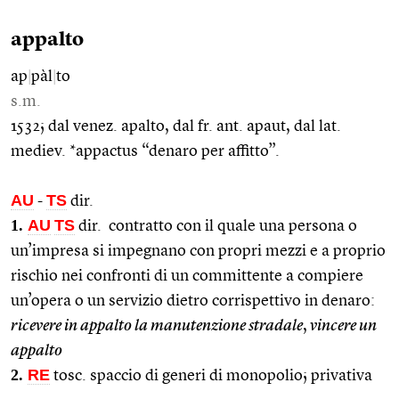
appalto
ap
|
pàl
|
to
s.m.
1532; dal venez. apalto, dal fr. ant. apaut, dal lat.
mediev. *appactus “denaro per affitto”.
AU
TS
-
dir.
1.
AU
TS
dir. contratto con il quale una persona o
un’impresa si impegnano con propri mezzi e a proprio
rischio nei confronti di un committente a compiere
un’opera o un servizio dietro corrispettivo in denaro:
ricevere in appalto la manutenzione stradale
,
vincere un
appalto
2.
RE
tosc. spaccio di generi di monopolio; privativa