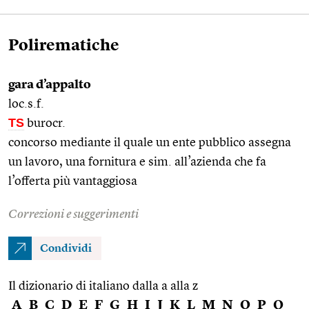
Polirematiche
gara d’appalto
loc.s.f.
TS
burocr.
concorso mediante il quale un ente pubblico assegna
un lavoro, una fornitura e sim. all’azienda che fa
l’offerta più vantaggiosa
Correzioni e suggerimenti
Condividi
Il dizionario di italiano dalla a alla z
A
B
C
D
E
F
G
H
I
J
K
L
M
N
O
P
Q