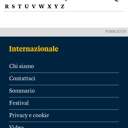
R
S
T
U
V
W
X
Y
Z
PUBBLICITÀ
Chi siamo
Contattaci
Sommario
Festival
Privacy e cookie