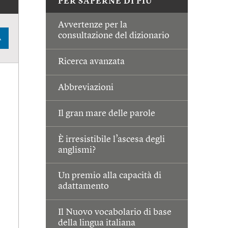
PER SAPERNE DI PIÙ
Avvertenze per la
consultazione del dizionario
A
Ricerca avanzata
Abbreviazioni
Il gran mare delle parole
È irresistibile l’ascesa degli
anglismi?
Un premio alla capacità di
adattamento
Il Nuovo vocabolario di base
della lingua italiana