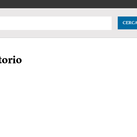
CERC
torio