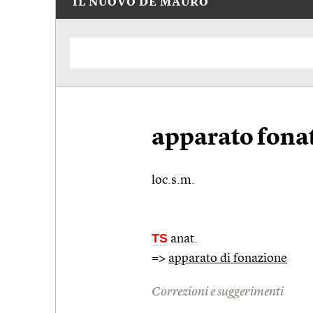
IL NUOVO DE MAURO
apparato fona
loc.s.m.
TS
anat.
=>
apparato di fonazione
Correzioni e suggerimenti