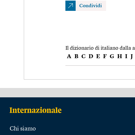
Condividi
Il dizionario di italiano dalla a
A
B
C
D
E
F
G
H
I
J
Chi siamo