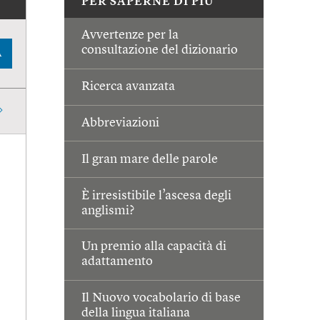
PER SAPERNE DI PIÙ
Avvertenze per la
consultazione del dizionario
A
Ricerca avanzata
Abbreviazioni
Il gran mare delle parole
È irresistibile l’ascesa degli
anglismi?
Un premio alla capacità di
adattamento
Il Nuovo vocabolario di base
della lingua italiana