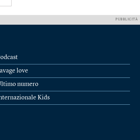
PUBBLICITÀ
odcast
avage love
ltimo numero
nternazionale Kids