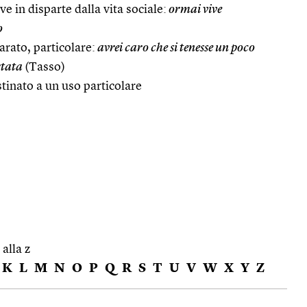
e in disparte dalla vita sociale:
ormai vive
o
arato, particolare:
avrei caro che si tenesse un poco
rtata
(Tasso)
tinato a un uso particolare
 alla z
K
L
M
N
O
P
Q
R
S
T
U
V
W
X
Y
Z