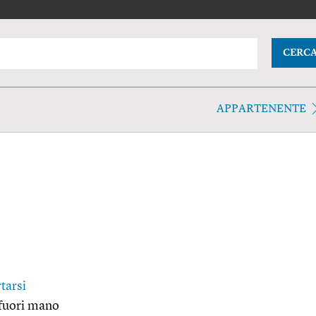
CERC
APPARTENENTE
tarsi
 fuori mano