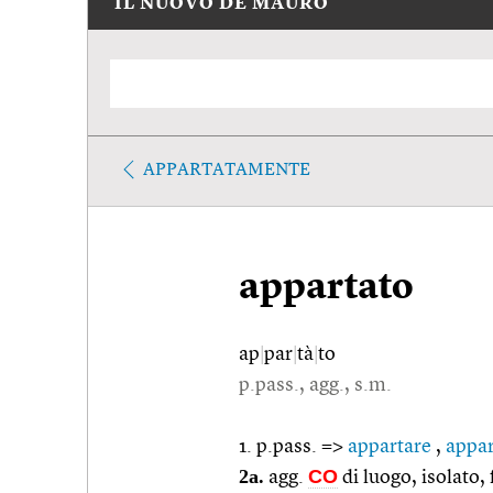
IL NUOVO DE MAURO
APPARTATAMENTE
appartato
ap
|
par
|
tà
|
to
p.pass., agg., s.m.
1. p.pass. =>
appartare
,
appar
2a.
CO
agg.
di luogo, isolato,