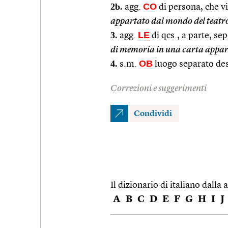
2b.
CO
agg.
di persona, che viv
appartato dal mondo del teatr
3.
LE
agg.
di qcs., a parte, sep
di memoria in una carta appa
4.
OB
s.m.
luogo separato des
Correzioni e suggerimenti
Condividi
Il dizionario di italiano dalla a
A
B
C
D
E
F
G
H
I
J