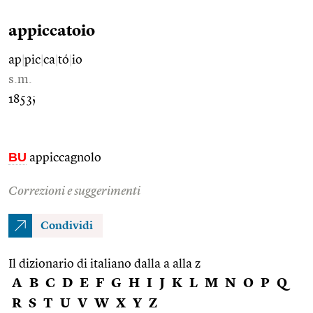
appiccatoio
ap
|
pic
|
ca
|
tó
|
io
s.m.
1853;
BU
appiccagnolo
Correzioni e suggerimenti
Condividi
Il dizionario di italiano dalla a alla z
A
B
C
D
E
F
G
H
I
J
K
L
M
N
O
P
Q
R
S
T
U
V
W
X
Y
Z