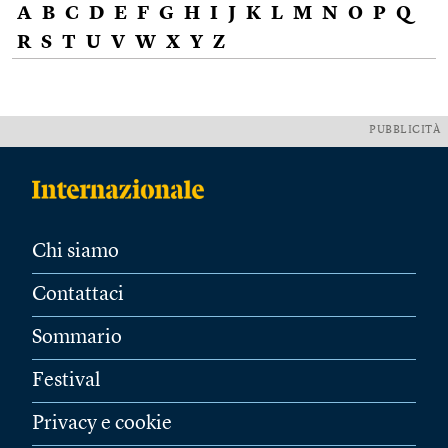
A
B
C
D
E
F
G
H
I
J
K
L
M
N
O
P
Q
R
S
T
U
V
W
X
Y
Z
PUBBLICITÀ
Chi siamo
Contattaci
Sommario
Festival
Privacy e cookie