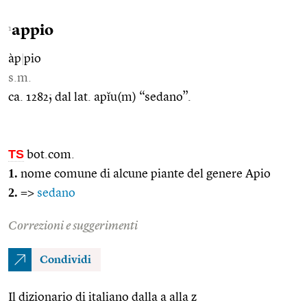
appio
1
àp
|
pio
s.m.
ca. 1282; dal lat. apĭu(m) “sedano”.
TS
bot.com.
1.
nome comune di alcune piante del genere Apio
2.
=>
sedano
Correzioni e suggerimenti
Condividi
Il dizionario di italiano dalla a alla z