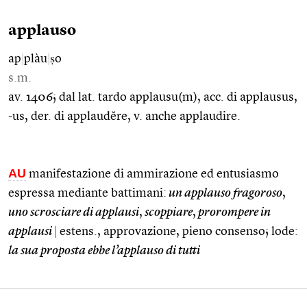
applauso
ap
|
plàu
|
ṣo
s.m.
av. 1406; dal lat. tardo applausu(m), acc. di applausus,
-us, der. di applaudĕre, v. anche applaudire.
AU
manifestazione di ammirazione ed entusiasmo
espressa mediante battimani:
un applauso fragoroso
,
uno scrosciare di applausi
,
scoppiare
,
prorompere in
applausi
|
estens., approvazione, pieno consenso; lode:
la sua proposta ebbe l’applauso di tutti