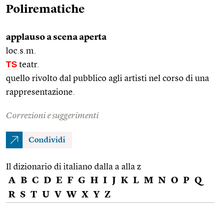
Polirematiche
applauso a scena aperta
loc.s.m.
TS
teatr.
quello rivolto dal pubblico agli artisti nel corso di una
rappresentazione.
Correzioni e suggerimenti
Condividi
Il dizionario di italiano dalla a alla z
A
B
C
D
E
F
G
H
I
J
K
L
M
N
O
P
Q
R
S
T
U
V
W
X
Y
Z