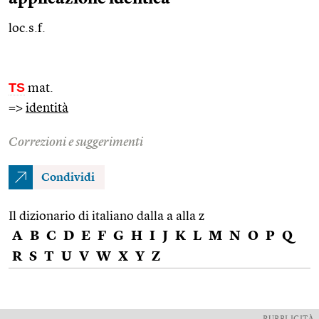
loc.s.f.
TS
mat.
=>
identità
Correzioni e suggerimenti
Condividi
Il dizionario di italiano dalla a alla z
A
B
C
D
E
F
G
H
I
J
K
L
M
N
O
P
Q
R
S
T
U
V
W
X
Y
Z