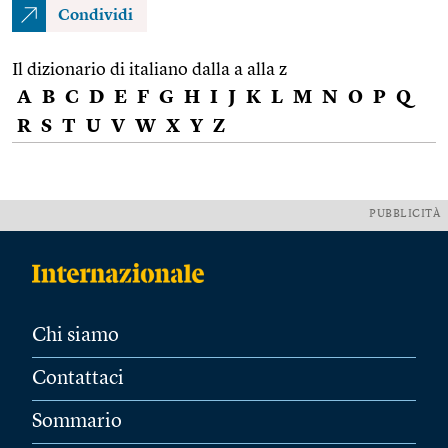
Condividi
Il dizionario di italiano dalla a alla z
A
B
C
D
E
F
G
H
I
J
K
L
M
N
O
P
Q
R
S
T
U
V
W
X
Y
Z
PUBBLICITÀ
Chi siamo
Contattaci
Sommario