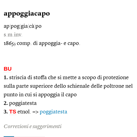
appoggiacapo
ap
|
pog
|
gia
|
cà
|
po
s.m.inv.
1865; comp. di appoggia- e capo.
BU
1.
striscia di stoffa che si mette a scopo di protezione
sulla parte superiore dello schienale delle poltrone nel
punto in cui si appoggia il capo
2.
poggiatesta
3.
TS
etnol. =>
poggiatesta
Correzioni e suggerimenti