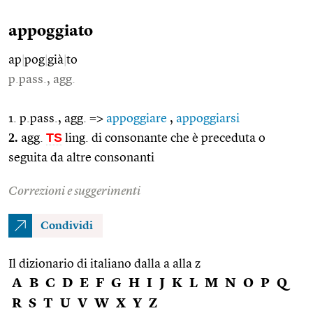
appoggiato
ap
|
pog
|
già
|
to
p.pass., agg.
1. p.pass., agg. =>
appoggiare
,
appoggiarsi
2.
TS
agg.
ling. di consonante che è preceduta o
seguita da altre consonanti
Correzioni e suggerimenti
Condividi
Il dizionario di italiano dalla a alla z
A
B
C
D
E
F
G
H
I
J
K
L
M
N
O
P
Q
R
S
T
U
V
W
X
Y
Z